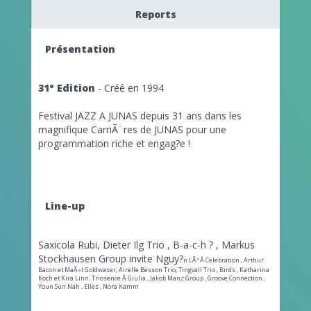
Reports
Présentation
31° Edition
- Créé en 1994
Festival JAZZ A JUNAS depuis 31 ans dans les
magnifique CarriÃ¨res de JUNAS pour une
programmation riche et engag?e !
Line-up
Saxicola Rubi, Dieter Ilg Trio , B-a-c-h ? , Markus
Stockhausen Group invite Nguy?
n LÃª Â Celebration , Arthur
Bacon et MaÃ«l Goldwaser, Airelle Besson Trio, Tingvall Trio , Birds , Katharina
Koch et Kira Linn, Triosence Â Giulia , Jakob Manz Group , Groove Connection ,
Youn Sun Nah , Elles , Nora Kamm