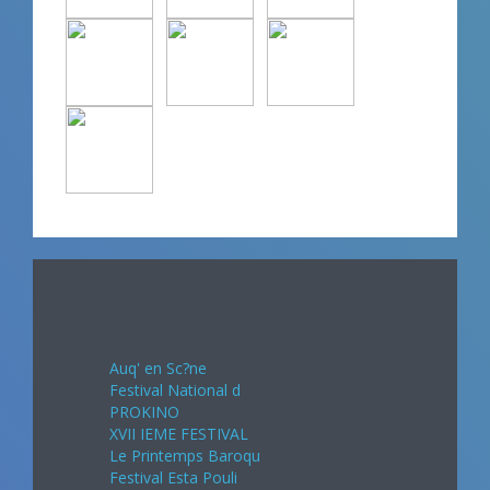
Avril 2024
Auq' en Sc?ne
Festival National d
PROKINO
XVII IEME FESTIVAL
Le Printemps Baroqu
Festival Esta Pouli