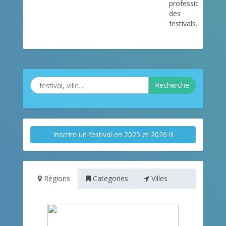
professionnels
des
festivals.
Recherche
Inscrire un festival en 2025 et 2026 !!!
Régions
Categories
Villes