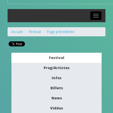
Toggle
navigation
Accueil
Festival
Page précédente
Festival
Prog/Artistes
Infos
Billets
News
Vidéos