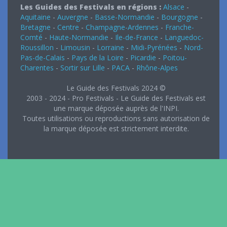
Les Guides des Festivals en régions :
Alsace
-
Aquitaine
-
Auvergne
-
Basse-Normandie
-
Bourgogne
-
Bretagne
-
Centre
-
Champagne-Ardennes
-
Franche-
Comté
-
Haute-Normandie
-
Ile-de-France
-
Languedoc-
Roussillon
-
Limousin
-
Lorraine
-
Midi-Pyrénées
-
Nord-
Pas-de-Calais
-
Pays de la Loire
-
Picardie
-
Poitou-
Charentes
-
Sortir sur Lille
-
PACA
-
Rhône-Alpes
Le Guide des Festivals 2024 ©
2003 - 2024 - Pro Festivals - Le Guide des Festivals est
une marque déposée auprès de l'INPI.
Toutes utilisations ou reproductions sans autorisation de
la marque déposée est strictement interdite.