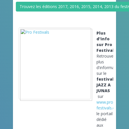
Trouvez les éditions 2017, 2016, 2015, 2014, 2013 du fest
Plus
d'info
sur Pro
Festivals
Retrouvez
plus
d'informations
sur le
festival
JAZZ A
JUNAS
sur
www.pro-
festivals.com
le portail
dédié
aux