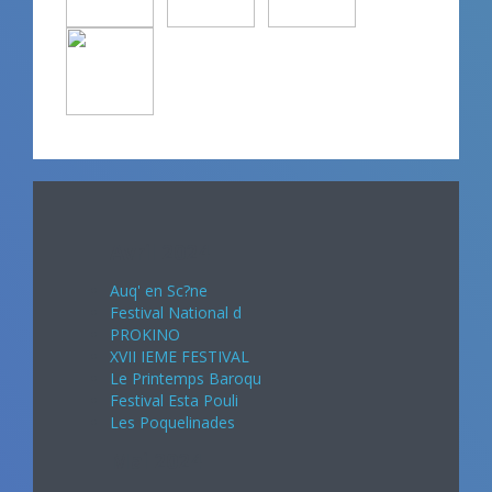
Avril 2024
Auq' en Sc?ne
Festival National d
PROKINO
XVII IEME FESTIVAL
Le Printemps Baroqu
Festival Esta Pouli
Les Poquelinades
Mai 2024