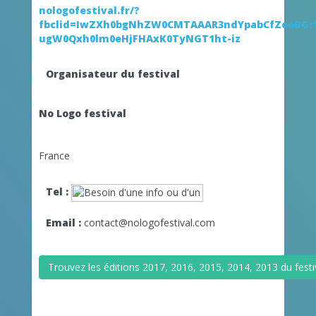
nologofestival.fr/?
fbclid=IwZXh0bgNhZW0CMTAAAR3ndYpabCfZooBGr5
ugW0Qxh0lm0eHjFHAxK0TyNGT1ht-iz
Organisateur du festival
No Logo festival
France
Tel :
Email :
contact@nologofestival.com
Trouvez les éditions 2017, 2016, 2015, 2014, 2013 du festi