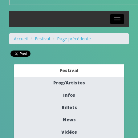
Toggle
navigation
Accueil
Festival
Page précédente
Festival
Prog/Artistes
Infos
Billets
News
Vidéos