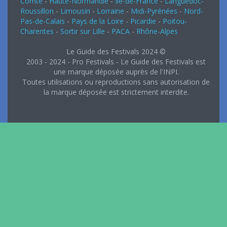
Comté
-
Haute-Normandie
-
Ile-de-France
-
Languedoc-
Roussillon
-
Limousin
-
Lorraine
-
Midi-Pyrénées
-
Nord-
Pas-de-Calais
-
Pays de la Loire
-
Picardie
-
Poitou-
Charentes
-
Sortir sur Lille
-
PACA
-
Rhône-Alpes
Le Guide des Festivals 2024 ©
2003 - 2024 - Pro Festivals - Le Guide des Festivals est
une marque déposée auprès de l'INPI.
Toutes utilisations ou reproductions sans autorisation de
la marque déposée est strictement interdite.