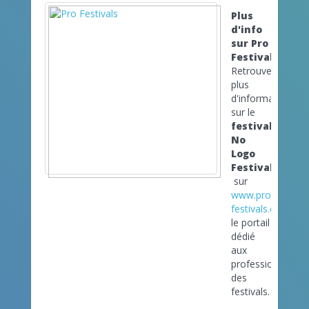
Plus
d'info
sur Pro
Festivals
Retrouvez
plus
d'informations
sur le
festival
No
Logo
Festival
sur
www.pro-
festivals.com
le portail
dédié
aux
professionnels
des
festivals.