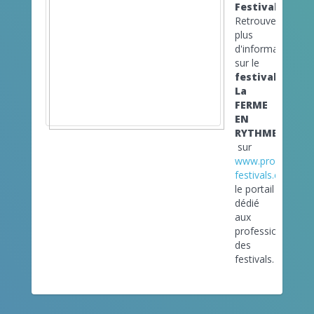
Festivals
Retrouvez
plus
d'informations
sur le
festival
La
FERME
EN
RYTHME
sur
www.pro-
festivals.com
le portail
dédié
aux
professionnels
des
festivals.