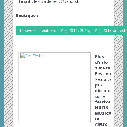
Email :
festivaldecieux@yahoo.fr
Boutique :
Trouvez les éditions 2017, 2016, 2015, 2014, 2013 du fe
Plus
d'info
sur Pro
Festivals
Retrouvez
plus
d'informations
sur le
festival
NUITS
MUSICALES
DE
CIEUX