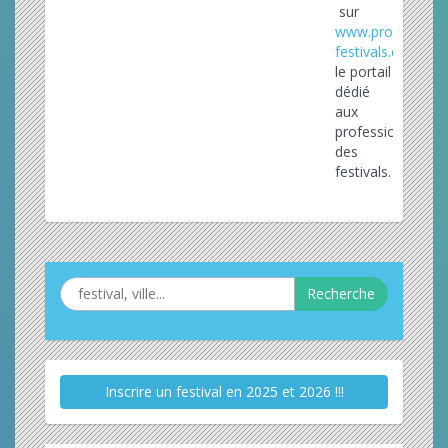
sur
www.pro-
festivals.com
le portail
dédié
aux
professionnels
des
festivals.
Recherche
Inscrire un festival en 2025 et 2026 !!!