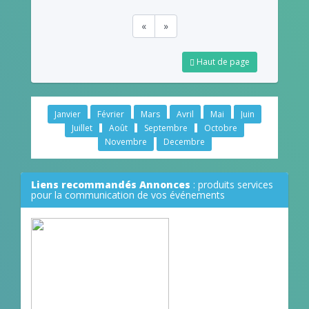
«
»
Haut de page
Janvier
Février
Mars
Avril
Mai
Juin
Juillet
Août
Septembre
Octobre
Novembre
Decembre
Liens recommandés Annonces
: produits services
pour la communication de vos événements