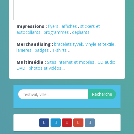
Impressions :
flyers
.
affiches
.
stickers et
autocollants
.
programmes
.
dépliants
Merchandising :
bracelets tyvek, vinyle et textile
.
lanières
.
badges
.
T-shirts
...
Multimédia :
Sites Internet et mobiles
.
CD audio
.
DVD
.
photos et vidéos
...
Recherche