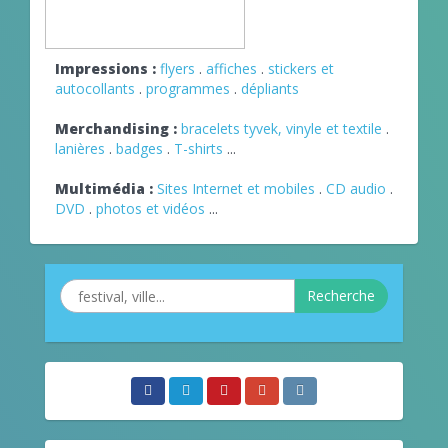
Impressions :
flyers
.
affiches
.
stickers et
autocollants
.
programmes
.
dépliants
Merchandising :
bracelets tyvek, vinyle et textile
.
lanières
.
badges
.
T-shirts
...
Multimédia :
Sites Internet et mobiles
.
CD audio
.
DVD
.
photos et vidéos
...
Recherche