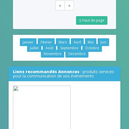
«
»
Haut de page
Janvier
Février
Mars
Avril
Mai
Juin
Juillet
Août
Septembre
Octobre
Novembre
Decembre
Liens recommandés Annonces
: produits services
pour la communication de vos événements