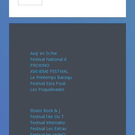
Avril 2024
Auq' en Sc?ne
Festival National d
PROKINO
XVII IEME FESTIVAL
Le Printemps Baroqu
Festival Esta Pouli
Les Poquelinades
Mai 2024
Elsass Rock & J
Festival l'Air Du T
Festival Internatio
Festival Les Extrav
Festival les imPrO'