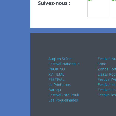
Suivez-nous :
Avril 2024
Mai 20
Auq' en Sc?ne
Festival Nu
Festival National d
Sono
PROKINO
Zones Port
XVII IEME
Elsass Roc
FESTIVAL
Festival l'A
Le Printemps
Festival In
Baroqu
Festival Le
Festival Esta Pouli
Festival le
Les Poquelinades