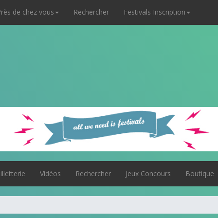
rès de chez vous
Rechercher
Festivals Inscription
illetterie
Vidéos
Rechercher
Jeux Concours
Boutique