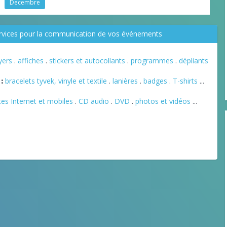
Decembre
ervices pour la communication de vos événements
lyers
.
affiches
.
stickers et autocollants
.
programmes
.
dépliants
:
bracelets tyvek, vinyle et textile
.
lanières
.
badges
.
T-shirts
...
tes Internet et mobiles
.
CD audio
.
DVD
.
photos et vidéos
...