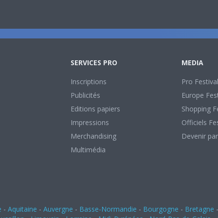
SERVICES PRO
MEDIA
Inscriptions
Pro Festiva
Publicités
Europe Fest
Editions papiers
Shopping Fe
Impressions
Officiels Fe
Merchandising
Devenir par
Multimédia
e
-
Aquitaine
-
Auvergne
-
Basse-Normandie
-
Bourgogne
-
Bretagne