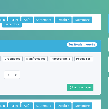
Juin
Juillet
Août
Septembre
Octobre
Novembre
Decembre
festivals trouvés
Graphiques
NumÃ©riques
Photographie
Populaires
«
»
Haut de page
Juin
Juillet
Août
Septembre
Octobre
Novembre