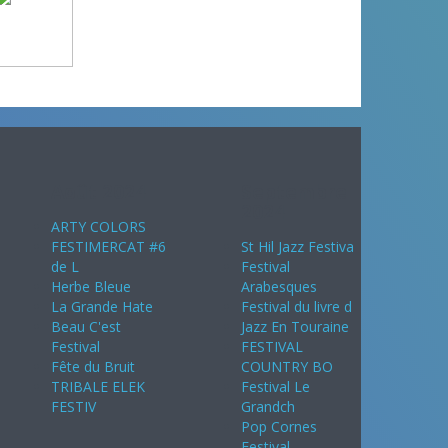
Août 2024
Septembre
2024
ARTY COLORS
FESTIMERCAT #6
St Hil Jazz Festiva
de L
Festival
Herbe Bleue
Arabesques
La Grande Hate
Festival du livre d
Beau C'est
Jazz En Touraine
Festival
FESTIVAL
Fête du Bruit
COUNTRY BO
TRIBALE ELEK
Festival Le
FESTIV
Grandch
Pop Cornes
Festival