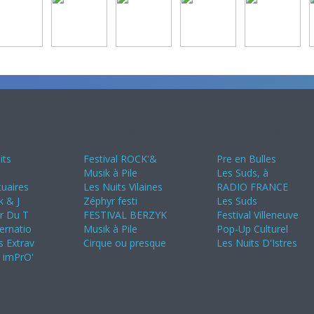
24
Juin 2024
Juillet 2024
its
Festival ROCK'&
Pre en Bulles
Musik à Pile
Les Suds, à
uaires
Les Nuits Vilaines
RADIO FRANCE
k & J
Zéphyr festi
Les Suds
ir Du T
FESTIVAL BERZYK
Festival Villeneuve
ternatio
Musik à Pile
Pop-Up Culturel
s Extrav
Cirque ou presque
Les Nuits D'Istres
s imPrO'