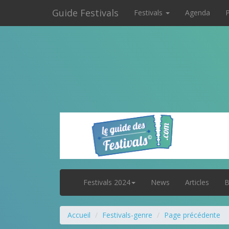
Guide Festivals
Festivals
Agenda
P
Festivals 2024
News
Articles
B
Accueil
Festivals-genre
Page précédente