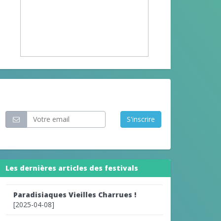
Restez informé
S'inscrire
Les dernières articles des festivals
Paradisiaques Vieilles Charrues !
[2025-04-08]