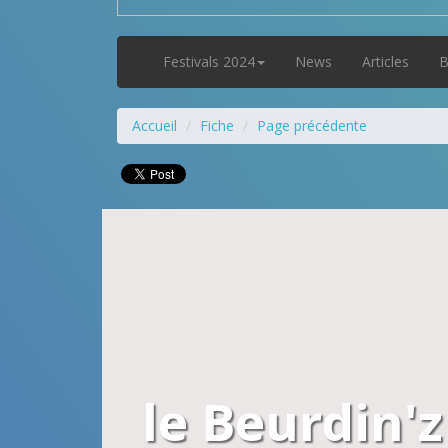
Festivals 2024
News
Articles
B
Accueil
Fiche
Page précédente
le Beurdin'z