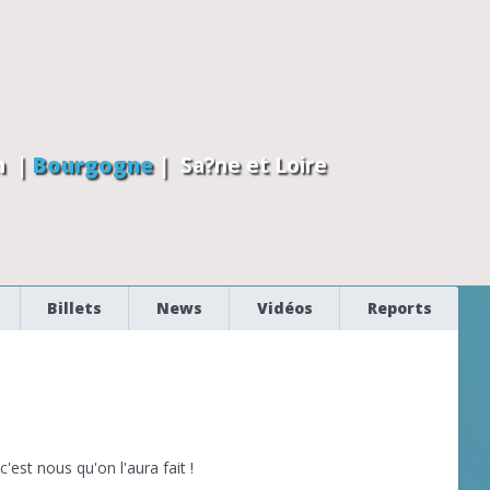
n
|
Bourgogne
|
Sa?ne et Loire
Billets
News
Vidéos
Reports
 c'est nous qu'on l'aura fait !