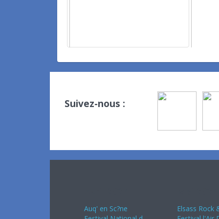
Suivez-nous :
Avril 2024
Mai 2024
Auq' en Sc?ne
Elsass Rock &
Festival National d
Festival l'Air