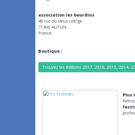
association les beurdins
4b rue du vieux coll?ge
71400 AUTUN
France
Boutique :
Trouvez les éditions 2017, 2016, 2015, 2014, 201
Plus 
Retrou
festi
profes