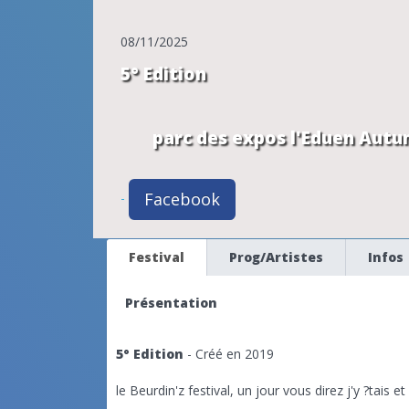
08/11/2025
5° Edition
parc des expos l'Eduen
Autu
Facebook
-
Festival
Prog/Artistes
Infos
Présentation
5° Edition
- Créé en 2019
le Beurdin'z festival, un jour vous direz j'y ?tais et