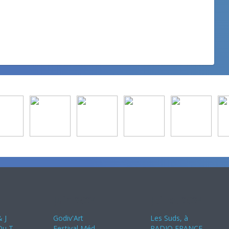
Juin 2024
Juillet 2024
 J
Godiv'Art
Les Suds, à
 Du T
Festival Méd
RADIO FRANCE