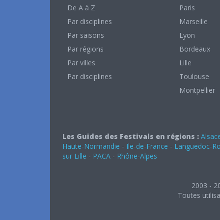
De A à Z
Paris
Par disciplines
Marseille
Par saisons
Lyon
Par régions
Bordeaux
Par villes
Lille
Par disciplines
Toulouse
Montpellier
Les Guides des Festivals en régions :
Alsac
Haute-Normandie
-
Ile-de-France
-
Languedoc-Rou
sur Lille
-
PACA
-
Rhône-Alpes
2003 - 2
Toutes utilis