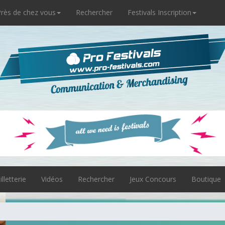
rès de chez vous
Rechercher
Festivals Inscription
illetterie
Vidéos
Rechercher
Jeux Concours
Boutique