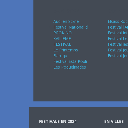
Avril 2024
Mai 20
Auq' en Sc?ne
Elsass Roc
Festival National d
Festival l'A
PROKINO
Festival In
XVII IEME
Festival Le
FESTIVAL
Festival le
Le Printemps
Festival Je
Baroqu
Festival Je
Festival Esta Pouli
Les Poquelinades
FESTIVALS EN 2024
EN VILLES