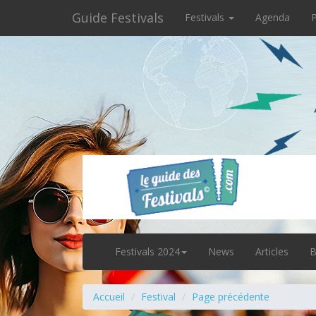
Guide Festivals
Festivals
Agenda
P
Festivals 2024
News
Articles
B
Accueil
Festival
Page précédente