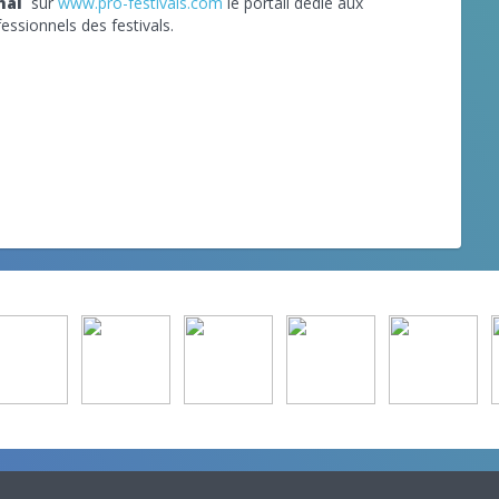
nal
sur
www.pro-festivals.com
le portail dédié aux
essionnels des festivals.