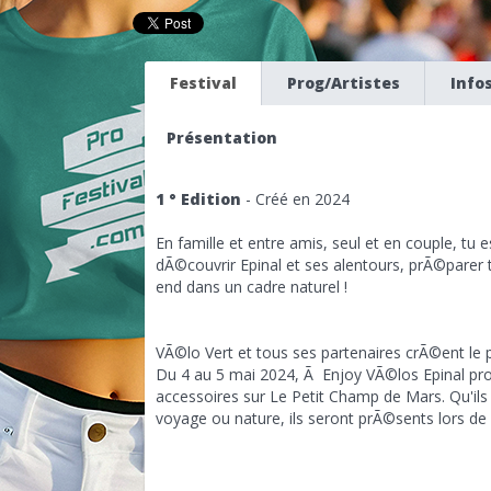
Festival
Prog/Artistes
Info
Présentation
1 ° Edition
- Créé en 2024
En famille et entre amis, seul et en couple, tu
dÃ©couvrir Epinal et ses alentours, prÃ©parer
end dans un cadre naturel !
VÃ©lo Vert et tous ses partenaires crÃ©ent le 
Du 4 au 5 mai 2024, Ã Enjoy VÃ©los Epinal pro
accessoires sur Le Petit Champ de Mars. Qu'ils s
voyage ou nature, ils seront prÃ©sents lors de 