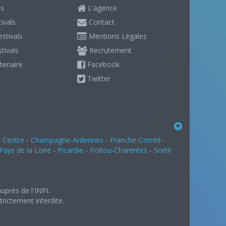
ls
L'agence
ivals
Contact
stivals
Mentions Légales
stivals
Recrutement
tenaire
Facebook
Twitter
-
Centre
-
Champagne-Ardennes
-
Franche-Comté
-
Pays de la Loire
-
Picardie
-
Poitou-Charentes
-
Sortir
uprès de l'INPI.
rictement interdite.