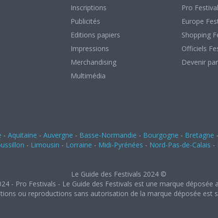
Inscriptions
Pro Festiva
Publicités
Europe Fest
Editions papiers
Shopping Fe
Impressions
Officiels Fe
Merchandising
Devenir par
Multimédia
e
-
Aquitaine
-
Auvergne
-
Basse-Normandie
-
Bourgogne
-
Bretagne
ssillon
-
Limousin
-
Lorraine
-
Midi-Pyrénées
-
Nord-Pas-de-Calais
-
Le Guide des Festivals 2024 ©
024 - Pro Festivals - Le Guide des Festivals est une marque déposée a
ations ou reproductions sans autorisation de la marque déposée est st