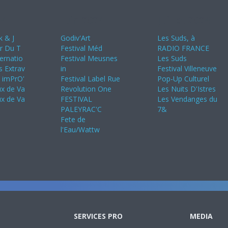
24
Juin 2024
Juillet 2024
k & J
Godiv'Art
Les Suds, à
ir Du T
Festival Méd
RADIO FRANCE
ternatio
Festival Meusnes
Les Suds
s Extrav
in
Festival Villeneuve
s imPrO'
Festival Label Rue
Pop-Up Culturel
ux de Va
Revolution One
Les Nuits D'Istres
ux de Va
FESTIVAL
Les Vendanges du
PALEYRAC'C
7&
Fete de
l'Eau/Wattw
SERVICES PRO
MEDIA