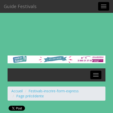
Guide Festivals
Toggl
navig
Toggle
navigation
Accueil
Festivals-inscrire-form-express
Page précédente