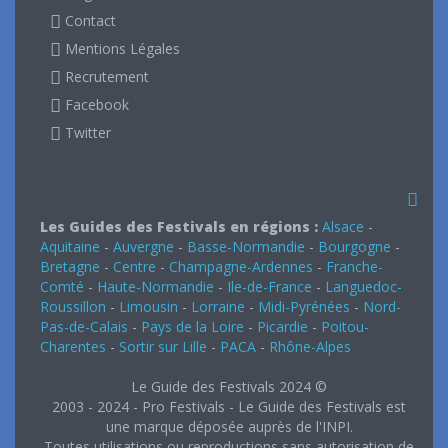
Contact
Mentions Légales
Recrutement
Facebook
Twitter
Les Guides des Festivals en régions :
Alsace
-
Aquitaine
-
Auvergne
-
Basse-Normandie
-
Bourgogne
-
Bretagne
-
Centre
-
Champagne-Ardennes
-
Franche-
Comté
-
Haute-Normandie
-
Ile-de-France
-
Languedoc-
Roussillon
-
Limousin
-
Lorraine
-
Midi-Pyrénées
-
Nord-
Pas-de-Calais
-
Pays de la Loire
-
Picardie
-
Poitou-
Charentes
-
Sortir sur Lille
-
PACA
-
Rhône-Alpes
Le Guide des Festivals 2024 ©
2003 - 2024 - Pro Festivals - Le Guide des Festivals est
une marque déposée auprès de l'INPI.
Toutes utilisations ou reproductions sans autorisation de