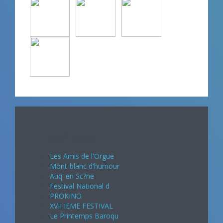
Avril 2024
Les Amis de l'Orgue
Mont-blanc d'humour
Auq' en Sc?ne
Festival National d
PROKINO
XVII IEME FESTIVAL
Le Printemps Baroqu