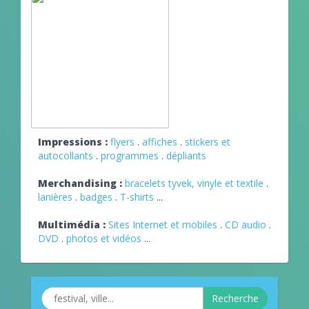
Impressions :
flyers
.
affiches
.
stickers et
autocollants
.
programmes
.
dépliants
Merchandising :
bracelets tyvek, vinyle et textile
.
lanières
.
badges
.
T-shirts
...
Multimédia :
Sites Internet et mobiles
.
CD audio
.
DVD
.
photos et vidéos
...
Recherche