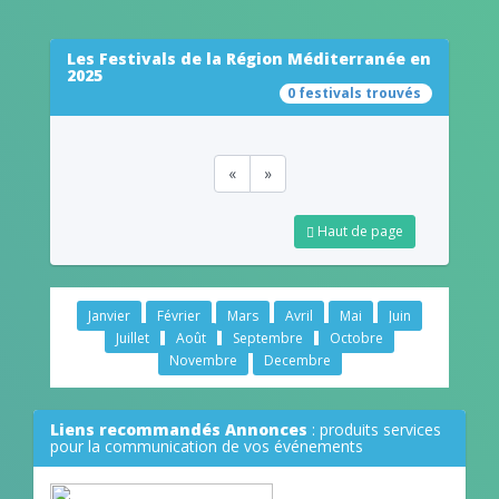
Les Festivals de la Région Méditerranée en
2025
0 festivals trouvés
«
»
Haut de page
Janvier
Février
Mars
Avril
Mai
Juin
Juillet
Août
Septembre
Octobre
Novembre
Decembre
Liens recommandés Annonces
: produits services
pour la communication de vos événements