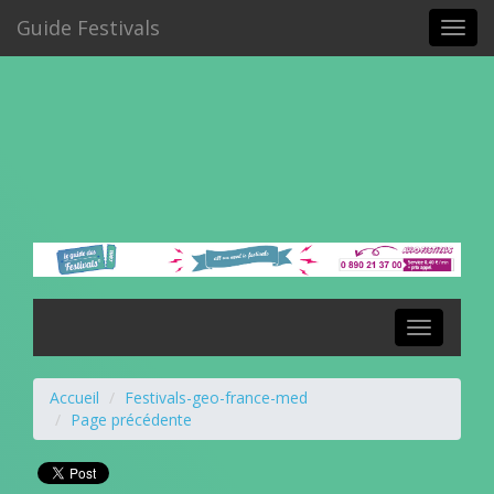
Guide Festivals
Toggl
navig
Toggle
navigation
Accueil
Festivals-geo-france-med
Page précédente