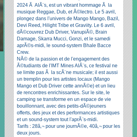
2024 Ã AlÃ¨s, est un vibrant hommage Ã la
musique Reggae, Dub, et Ã©lectro. Le 5 avril,
plongez dans l'univers de Mango Mango, Bazil,
Devi Reed, Hilight Tribe et Graviity. Le 6 avril,
dÃ©couvrez Dub Driver, VanupiÃ©, Brain
Damage, Skarra Mucci, Gonzi, et le samedi
aprÃ©s-midi, le sound-system Bhale Bacce
Crew.
NÃ© de la passion et de l'engagement des
Ã©tudiants de l'IMT Mines AlÃ¨s, ce festival ne
se limite pas Ã la scÃ¨ne musicale; il est aussi
un tremplin pour les artistes locaux (Mango
Mango et Dub Driver cette annÃ©e) et un lieu
de rencontres enrichissantes. Sur le site, le
camping se transforme en un espace de vie
bouillonnant, avec des petits-dÃ©jeuners
offerts, des jeux et des performances artistiques
et un sound-system tout l'aprÃ¨s-midi.
Tarifs : 28â‚¬ pour une journÃ©e, 40â‚¬ pour les
deux jours.