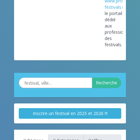
www.pro-
festivals.com
le portail
dédié
aux
professionnels
des
festivals.
Recherche
Inscrire un festival en 2025 et 2026 !!!