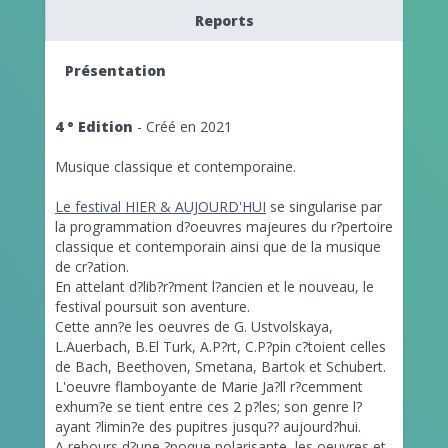
Reports
Présentation
4 ° Edition
- Créé en 2021
Musique classique et contemporaine.
Le festival HIER & AUJOURD'HUI
se singularise par
la programmation d?oeuvres majeures du r?pertoire
classique et contemporain ainsi que de la musique
de cr?ation.
En attelant d?lib?r?ment l?ancien et le nouveau, le
festival poursuit son aventure.
Cette ann?e les oeuvres de G. Ustvolskaya,
L.Auerbach, B.El Turk, A.P?rt, C.P?pin c?toient celles
de Bach, Beethoven, Smetana, Bartok et Schubert.
L'oeuvre flamboyante de Marie Ja?ll r?cemment
exhum?e se tient entre ces 2 p?les; son genre l?
ayant ?limin?e des pupitres jusqu?? aujourd?hui.
A rebours d?une ?poque polarisante, les oeuvres et