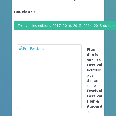
Boutique :
Trouvez les éditions 2017, 2016, 2015, 2014, 2013 du festiv
Plus
d'info
sur Pro
Festivals
Retrouvez
plus
d'informations
sur le
festival
Festival
Hier &
Aujourd'hui
sur