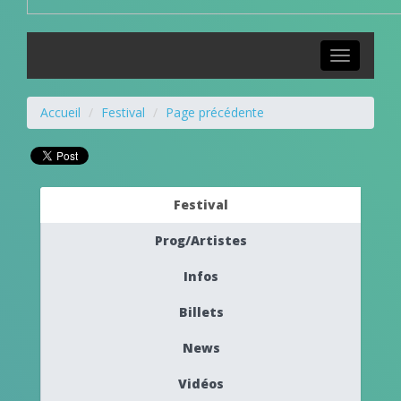
Toggle
navigation
Accueil
Festival
Page précédente
Festival
Prog/Artistes
Infos
Billets
News
Vidéos