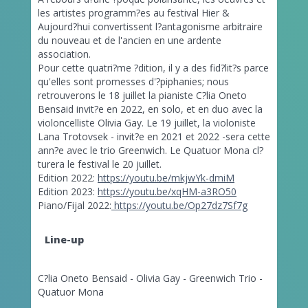
les artistes programm?es au festival Hier &
Aujourd?hui convertissent l?antagonisme arbitraire
du nouveau et de l'ancien en une ardente
association.
Pour cette quatri?me ?dition, il y a des fid?lit?s parce
qu'elles sont promesses d'?piphanies; nous
retrouverons le 18 juillet la pianiste C?lia Oneto
Bensaid invit?e en 2022, en solo, et en duo avec la
violoncelliste Olivia Gay. Le 19 juillet, la violoniste
Lana Trotovsek - invit?e en 2021 et 2022 -sera cette
ann?e avec le trio Greenwich. Le Quatuor Mona cl?
turera le festival le 20 juillet.
Edition 2022:
https://youtu.be/mkjwYk-dmiM
Edition 2023:
https://youtu.be/xqHM-a3RO50
Piano/Fijal 2022:
https://youtu.be/Op27dz7Sf7g
Line-up
C?lia Oneto Bensaid - Olivia Gay - Greenwich Trio -
Quatuor Mona