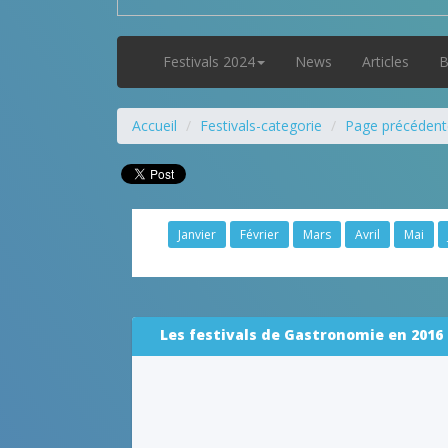
Festivals 2024
News
Articles
B
Accueil
Festivals-categorie
Page précédent
Janvier
Février
Mars
Avril
Mai
Les festivals de Gastronomie en 2016