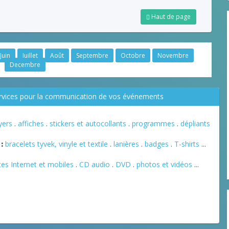
Haut de page
Juin
Juillet
Août
Septembre
Octobre
Novembre
Decembre
ervices pour la communication de vos événements
lyers
.
affiches
.
stickers et autocollants
.
programmes
.
dépliants
:
bracelets tyvek, vinyle et textile
.
lanières
.
badges
.
T-shirts
...
tes Internet et mobiles
.
CD audio
.
DVD
.
photos et vidéos
...