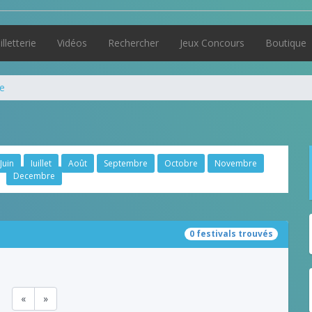
illetterie
Vidéos
Rechercher
Jeux Concours
Boutique
e
Juin
Juillet
Août
Septembre
Octobre
Novembre
Decembre
0 festivals trouvés
«
»