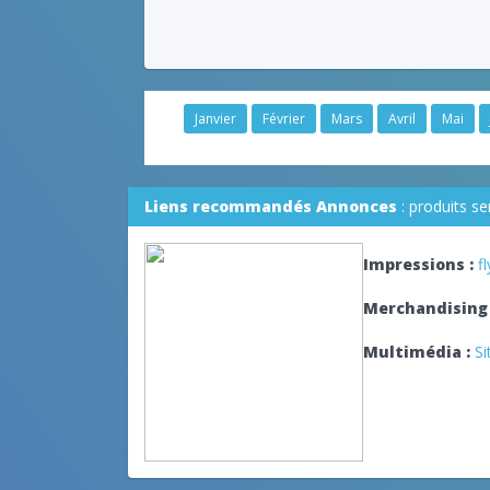
Janvier
Février
Mars
Avril
Mai
Liens recommandés Annonces
: produits s
Impressions :
f
Merchandising 
Multimédia :
Si