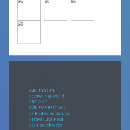
Avril 2024
Auq' en Sc?ne
Festival National d
PROKINO
XVII IEME FESTIVAL
Le Printemps Baroqu
Festival Esta Pouli
Les Poquelinades