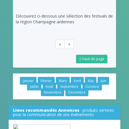
Découvrez ci-dessous une sélection des festivals de
la région Champagne-ardennes
«
»
Haut de page
Janvier
Février
Mars
Avril
Mai
Juin
Juillet
Août
Septembre
Octobre
Novembre
Decembre
Liens recommandés Annonces
: produits services
pour la communication de vos événements