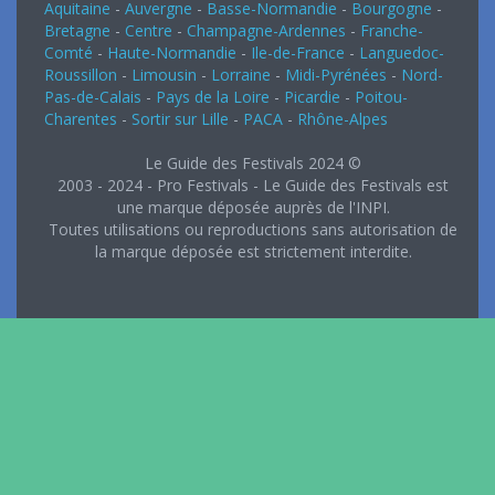
Aquitaine
-
Auvergne
-
Basse-Normandie
-
Bourgogne
-
Bretagne
-
Centre
-
Champagne-Ardennes
-
Franche-
Comté
-
Haute-Normandie
-
Ile-de-France
-
Languedoc-
Roussillon
-
Limousin
-
Lorraine
-
Midi-Pyrénées
-
Nord-
Pas-de-Calais
-
Pays de la Loire
-
Picardie
-
Poitou-
Charentes
-
Sortir sur Lille
-
PACA
-
Rhône-Alpes
Le Guide des Festivals 2024 ©
2003 - 2024 - Pro Festivals - Le Guide des Festivals est
une marque déposée auprès de l'INPI.
Toutes utilisations ou reproductions sans autorisation de
la marque déposée est strictement interdite.