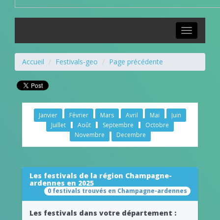
Toggle
navigation
Accueil
Festivals-geo
Page précédente
Janvier
Février
Mars
Avril
Mai
Juin
Juillet
Août
Septembre
Octobre
Novembre
Decembre
Les festivals de la région Champagne-
ardennes en 2025
0 festivals trouvés en Champagne-ardennes
Les festivals dans votre département :