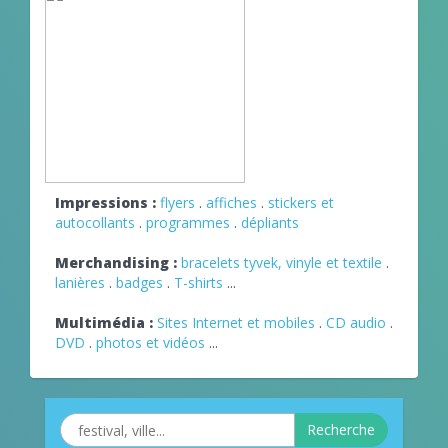
Impressions :
flyers
.
affiches
.
stickers et
autocollants
.
programmes
.
dépliants
Merchandising :
bracelets tyvek, vinyle et textile
.
lanières
.
badges
.
T-shirts
...
Multimédia :
Sites Internet et mobiles
.
CD audio
.
DVD
.
photos et vidéos
...
Recherche