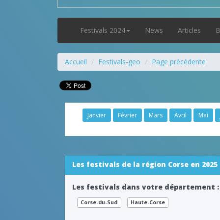
Festivals 2024
News
Articles
B
Accueil
Festivals-geo
Page précédente
Janvier
Février
Mars
Avril
Mai
Les festivals de la région Corse en 2025
Les festivals dans votre département :
Corse-du-Sud
Haute-Corse