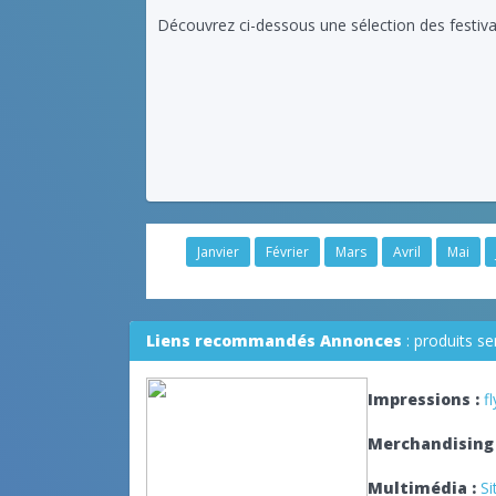
Découvrez ci-dessous une sélection des festiva
Janvier
Février
Mars
Avril
Mai
Liens recommandés Annonces
: produits s
Impressions :
f
Merchandising 
Multimédia :
Si