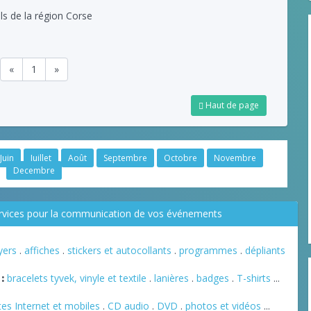
ls de la région Corse
«
1
»
Haut de page
Juin
Juillet
Août
Septembre
Octobre
Novembre
Decembre
ervices pour la communication de vos événements
lyers
.
affiches
.
stickers et autocollants
.
programmes
.
dépliants
:
bracelets tyvek, vinyle et textile
.
lanières
.
badges
.
T-shirts
...
tes Internet et mobiles
.
CD audio
.
DVD
.
photos et vidéos
...