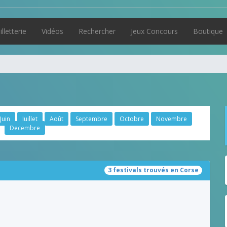
illetterie
Vidéos
Rechercher
Jeux Concours
Boutique
Juin
Juillet
Août
Septembre
Octobre
Novembre
Decembre
3 festivals trouvés en Corse