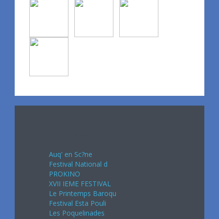
Avril 2024
Auq' en Sc?ne
Festival National d
PROKINO
XVII IEME FESTIVAL
Le Printemps Baroqu
Festival Esta Pouli
Les Poquelinades