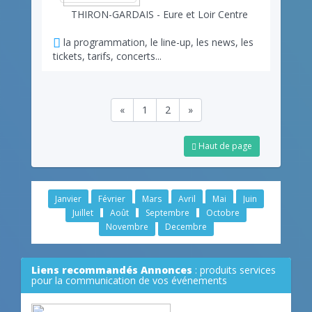
THIRON-GARDAIS - Eure et Loir Centre
la programmation, le line-up, les news, les
tickets, tarifs, concerts...
«
1
2
»
Haut de page
Janvier
Février
Mars
Avril
Mai
Juin
Juillet
Août
Septembre
Octobre
Novembre
Decembre
Liens recommandés Annonces
: produits services
pour la communication de vos événements