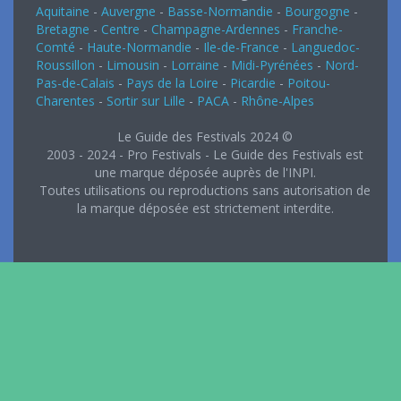
Aquitaine
-
Auvergne
-
Basse-Normandie
-
Bourgogne
-
Bretagne
-
Centre
-
Champagne-Ardennes
-
Franche-
Comté
-
Haute-Normandie
-
Ile-de-France
-
Languedoc-
Roussillon
-
Limousin
-
Lorraine
-
Midi-Pyrénées
-
Nord-
Pas-de-Calais
-
Pays de la Loire
-
Picardie
-
Poitou-
Charentes
-
Sortir sur Lille
-
PACA
-
Rhône-Alpes
Le Guide des Festivals 2024 ©
2003 - 2024 - Pro Festivals - Le Guide des Festivals est
une marque déposée auprès de l'INPI.
Toutes utilisations ou reproductions sans autorisation de
la marque déposée est strictement interdite.