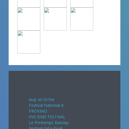
Avril 2024
Auq' en Sc?ne
Festival National d
PROKINO
XVII IEME FESTIVAL
Le Printemps Baroqu
Festival Esta Pouli