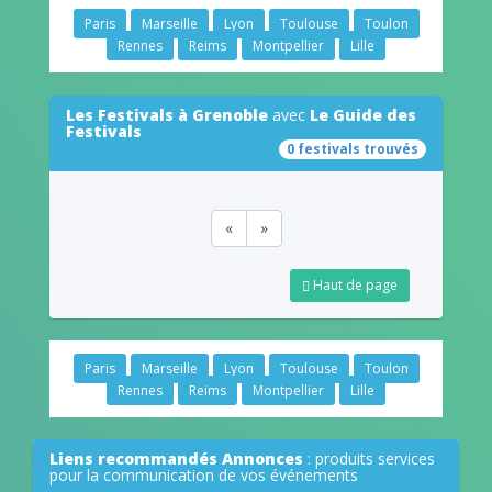
Paris
Marseille
Lyon
Toulouse
Toulon
Rennes
Reims
Montpellier
Lille
Les Festivals à Grenoble
avec
Le Guide des
Festivals
0 festivals trouvés
«
»
Haut de page
Paris
Marseille
Lyon
Toulouse
Toulon
Rennes
Reims
Montpellier
Lille
Liens recommandés Annonces
: produits services
pour la communication de vos événements