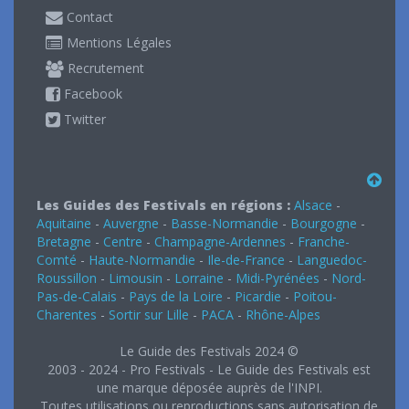
Contact
Mentions Légales
Recrutement
Facebook
Twitter
Les Guides des Festivals en régions :
Alsace
-
Aquitaine
-
Auvergne
-
Basse-Normandie
-
Bourgogne
-
Bretagne
-
Centre
-
Champagne-Ardennes
-
Franche-
Comté
-
Haute-Normandie
-
Ile-de-France
-
Languedoc-
Roussillon
-
Limousin
-
Lorraine
-
Midi-Pyrénées
-
Nord-
Pas-de-Calais
-
Pays de la Loire
-
Picardie
-
Poitou-
Charentes
-
Sortir sur Lille
-
PACA
-
Rhône-Alpes
Le Guide des Festivals 2024 ©
2003 - 2024 - Pro Festivals - Le Guide des Festivals est
une marque déposée auprès de l'INPI.
Toutes utilisations ou reproductions sans autorisation de