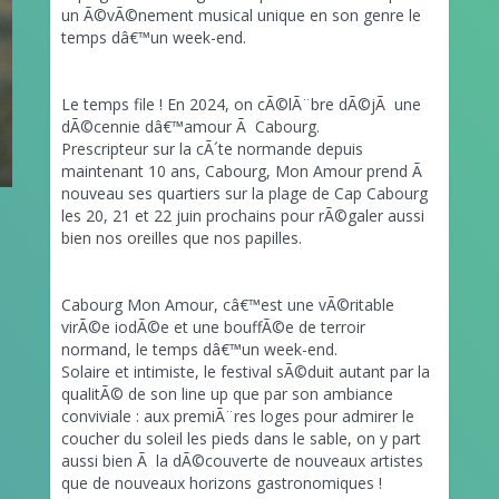
un Ã©vÃ©nement musical unique en son genre le
temps dâ€™un week-end.
Le temps file ! En 2024, on cÃ©lÃ¨bre dÃ©jÃ une
dÃ©cennie dâ€™amour Ã Cabourg.
Prescripteur sur la cÃ´te normande depuis
maintenant 10 ans, Cabourg, Mon Amour prend Ã
nouveau ses quartiers sur la plage de Cap Cabourg
les 20, 21 et 22 juin prochains pour rÃ©galer aussi
bien nos oreilles que nos papilles.
Cabourg Mon Amour, câ€™est une vÃ©ritable
virÃ©e iodÃ©e et une bouffÃ©e de terroir
normand, le temps dâ€™un week-end.
Solaire et intimiste, le festival sÃ©duit autant par la
qualitÃ© de son line up que par son ambiance
conviviale : aux premiÃ¨res loges pour admirer le
coucher du soleil les pieds dans le sable, on y part
aussi bien Ã la dÃ©couverte de nouveaux artistes
que de nouveaux horizons gastronomiques !