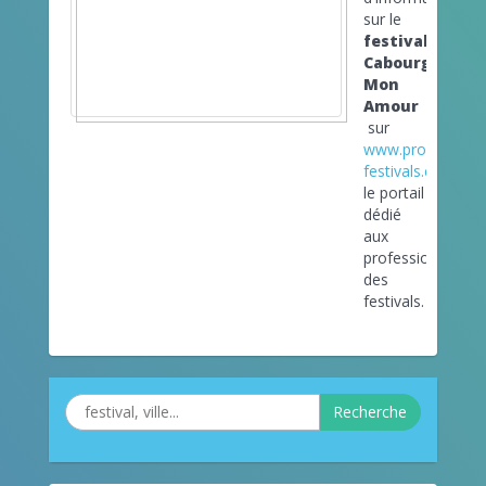
sur le
festival
Cabourg
Mon
Amour
sur
www.pro-
festivals.com
le portail
dédié
aux
professionnels
des
festivals.
Recherche