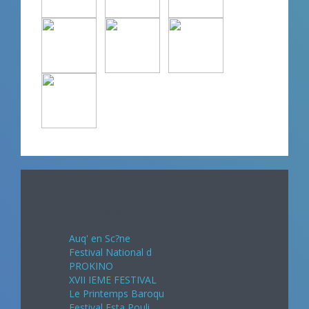
Avril 2024
Auq' en Sc?ne
Festival National d
PROKINO
XVII IEME FESTIVAL
Le Printemps Baroqu
Festival Esta Pouli