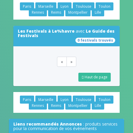
Paris
Marseille
Lyon
Toulouse
Toulon
Rennes
Reims
Montpellier
Lille
Les Festivals à Le%havre
avec
Le Guide des
Festivals
0 festivals trouvés
«
»
Haut de page
Paris
Marseille
Lyon
Toulouse
Toulon
Rennes
Reims
Montpellier
Lille
Liens recommandés Annonces
: produits services
pour la communication de vos événements