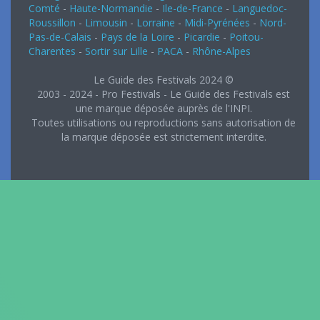
Comté
-
Haute-Normandie
-
Ile-de-France
-
Languedoc-
Roussillon
-
Limousin
-
Lorraine
-
Midi-Pyrénées
-
Nord-
Pas-de-Calais
-
Pays de la Loire
-
Picardie
-
Poitou-
Charentes
-
Sortir sur Lille
-
PACA
-
Rhône-Alpes
Le Guide des Festivals 2024 ©
2003 - 2024 - Pro Festivals - Le Guide des Festivals est
une marque déposée auprès de l'INPI.
Toutes utilisations ou reproductions sans autorisation de
la marque déposée est strictement interdite.