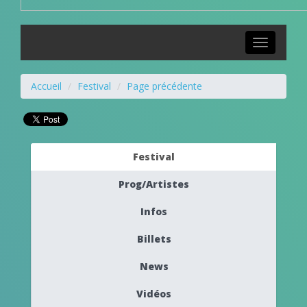
Toggle
navigation
Accueil
Festival
Page précédente
Festival
Prog/Artistes
Infos
Billets
News
Vidéos