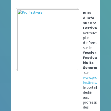
Plus
d'info
sur Pro
Festivals
Retrouvez
plus
d'informations
sur le
festival
Festival
Nuits
Sonores
sur
www.pro-
festivals.com
le portail
dédié
aux
professionnels
des