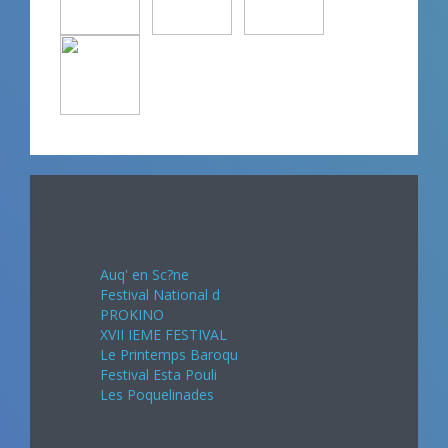
Avril 2024
Auq' en Sc?ne
Festival National d
PROKINO
XVII IEME FESTIVAL
Le Printemps Baroqu
Festival Esta Pouli
Les Poquelinades
Mai 2024