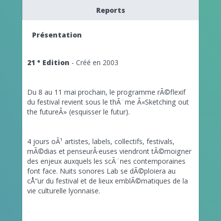
Reports
Présentation
21 ° Edition
- Créé en 2003
Du 8 au 11 mai prochain, le programme rÃ©flexif
du festival revient sous le thÃ¨me Â«Sketching out
the futureÂ» (esquisser le futur).
4 jours oÃ¹ artistes, labels, collectifs, festivals,
mÃ©dias et penseurÂ·euses viendront tÃ©moigner
des enjeux auxquels les scÃ¨nes contemporaines
font face. Nuits sonores Lab se dÃ©ploiera au
cÅ“ur du festival et de lieux emblÃ©matiques de la
vie culturelle lyonnaise.