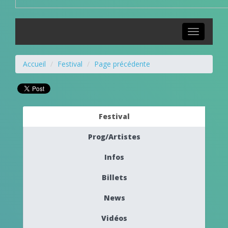
Toggle
navigation
Accueil
Festival
Page précédente
Festival
Prog/Artistes
Infos
Billets
News
Vidéos