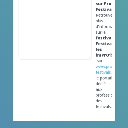
sur Pro
Festivals
Retrouvez
plus
d'informations
sur le
festival
Festival
les
imPrO'bables
sur
www.pro-
festivals.com
le portail
dédié
aux
professionnels
des
festivals.