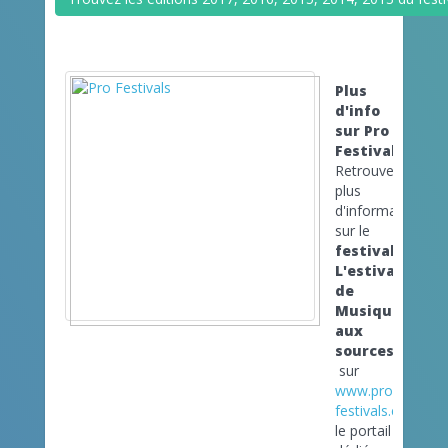
Plus
d'info
sur Pro
Festivals
Retrouvez
plus
d'informations
sur le
festival
L'estivale
de
Musiques
aux
sources
sur
www.pro-
festivals.com
le portail