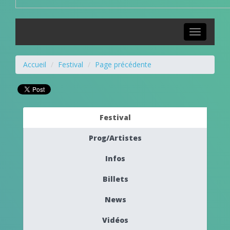
Toggle
navigation
Accueil
Festival
Page précédente
Festival
Prog/Artistes
Infos
Billets
News
Vidéos