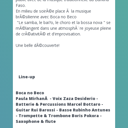
Faso.
En milieu de soirÃ©e place Ã la musique
brÃ©silienne avec Boca no Beco
"Le samba, le bai?o, le choro et la bossa nova " se
mÃ©langent dans une atmosphÃ¨re joyeuse pleine
de crÃ©ativitÃ© et d'improvisation.
Une belle dÃ©couverte!
Line-up
Boca no Beco
Paula MirhanÂ - Voix
Zaza Desiderio -
Batterie & Percussions
Marcel Bottaro -
Guitar
Rui Barossi - Basse
Rubinho Antunes
- Trompette & Trombone
Boris Pokora -
Saxophone & flute