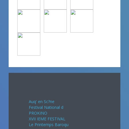
Avril 2024
Auq' en Sc?ne
Festival National d
PROKINO
XVII IEME FESTIVAL
Le Printemps Baroqu