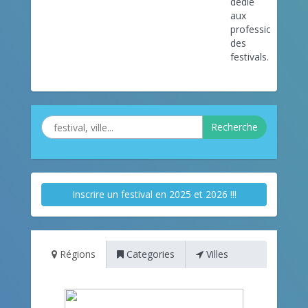
dédié
aux
professionnels
des
festivals.
Recherche
Inscrire un festival en 2025 et 2026 !!!
Régions
Categories
Villes