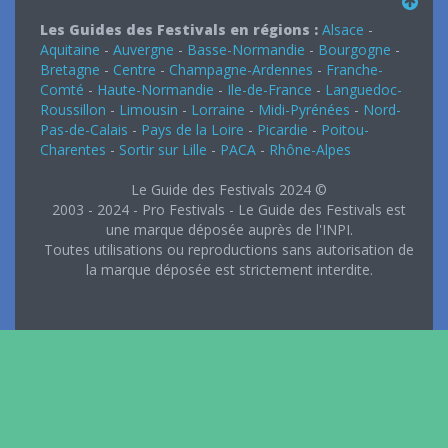
Les Guides des Festivals en régions :
Alsace
-
Aquitaine
-
Auvergne
-
Basse-Normandie
-
Bourgogne
-
Bretagne
-
Centre
-
Champagne-Ardennes
-
Franche-
Comté
-
Haute-Normandie
-
Ile-de-France
-
Languedoc-
Roussillon
-
Limousin
-
Lorraine
-
Midi-Pyrénées
-
Nord-
Pas-de-Calais
-
Pays de la Loire
-
Picardie
-
Poitou-
Charentes
-
Sortir sur Lille
-
PACA
-
Rhône-Alpes
Le Guide des Festivals 2024 ©
2003 - 2024 - Pro Festivals - Le Guide des Festivals est
une marque déposée auprès de l'INPI.
Toutes utilisations ou reproductions sans autorisation de
la marque déposée est strictement interdite.